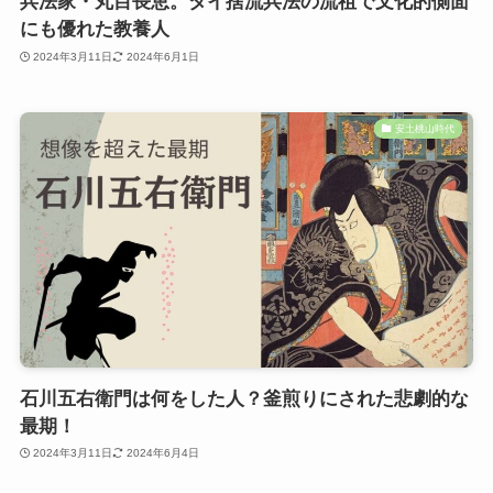
兵法家・丸目長恵。タイ捨流兵法の流祖で文化的側面
にも優れた教養人
2024年3月11日
2024年6月1日
安土桃山時代
石川五右衛門は何をした人？釜煎りにされた悲劇的な
最期！
2024年3月11日
2024年6月4日