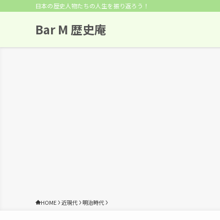
日本の歴史人物たちの人生を振り返ろう！
Bar M 歴史庵
HOME
近現代
明治時代