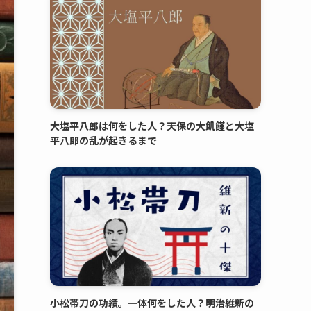
大塩平八郎は何をした人？天保の大飢饉と大塩
平八郎の乱が起きるまで
小松帯刀の功績。一体何をした人？明治維新の