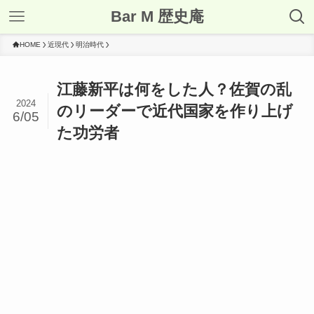
Bar M 歴史庵
HOME
近現代
明治時代
江藤新平は何をした人？佐賀の乱
2024
のリーダーで近代国家を作り上げ
6/05
た功労者