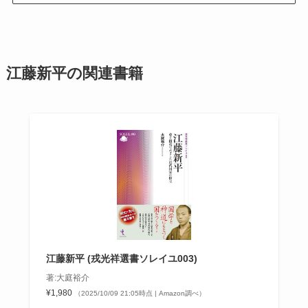
江藤新平の関連書籍
江藤新平 (戎光祥選書ソレイユ003)
著:大庭裕介
¥1,980
（2025/10/09 21:05時点 | Amazon調べ）