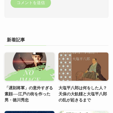
新着記事
「遅刻将軍」の意外すぎる
大塩平八郎は何をした人？
素顔──江戸の街を作った
天保の大飢饉と大塩平八郎
男・徳川秀忠
の乱が起きるまで