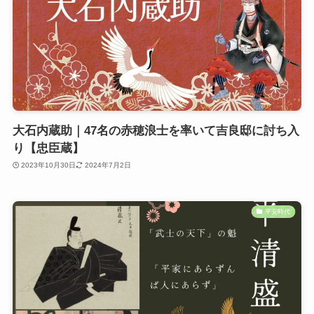
大石内蔵助｜47名の赤穂浪士を率いて吉良邸に討ち入
り【忠臣蔵】
2023年10月30日
2024年7月2日
平安時代