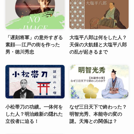
「遅刻将軍」の意外すぎる
大塩平八郎は何をした人？
素顔──江戸の街を作った
天保の大飢饉と大塩平八郎
男・徳川秀忠
の乱が起きるまで
小松帯刀の功績。一体何を
なぜ三日天下で終わった？
した人？明治維新の隠れた
明智光秀、本能寺の変の
立役者に迫る！
謎。天海との関係は？