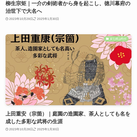
柳生宗矩｜一介の剣術者から身を起こし、徳川幕府の
治世下で大名へ
2023年10月29日
2025年1月30日
安土桃山時代
上田重安（宗箇）｜庭園の造園家、茶人としても名を
成した多彩な武将の生涯
2023年10月28日
2025年1月30日